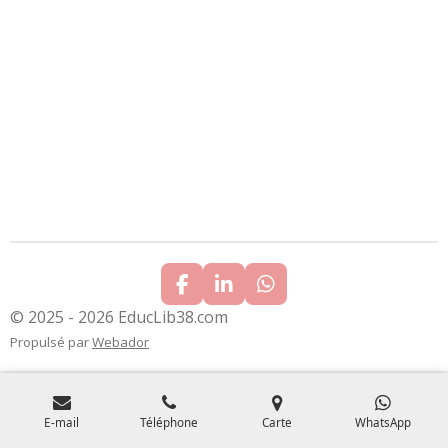
F
L
W
a
i
h
© 2025 - 2026 EducLib38.com
c
n
a
Propulsé par
Webador
e
k
t
b
e
s
o
d
A
o
I
p
k
n
p
E-mail
Téléphone
Carte
WhatsApp