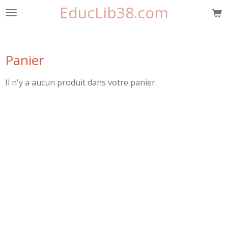
EducLib38.com
Passer
au
contenu
principal
Panier
Il n'y a aucun produit dans votre panier.